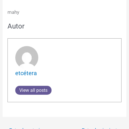
mahy
Autor
etcétera
View all posts