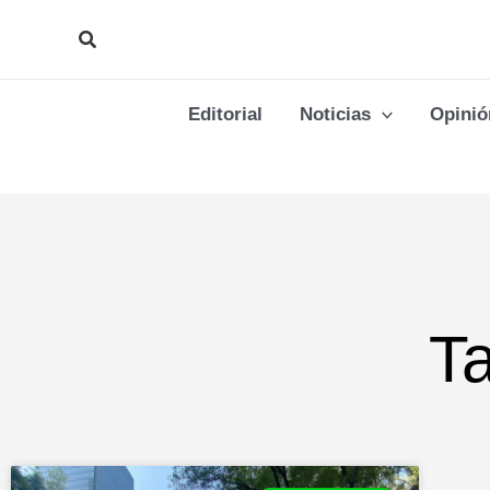
Ir
Buscar
al
contenido
Editorial
Noticias
Opinió
T