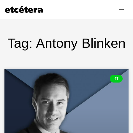
Ir
al
contenido
Tag: Antony Blinken
4T