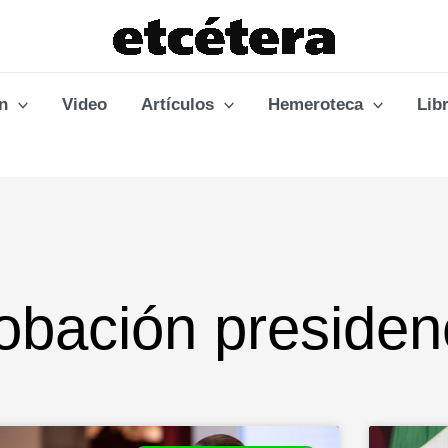
n
Video
Artículos
Hemeroteca
Lib
obación presiden
Page
Page
Page