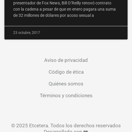
presentador de Fox News, Bill O’Reilly renovó contrato
con la cadena a pesar de que en enero pagara una suma
de 32 millones de dólares por acoso sexual a
23 octubre, 2017
Aviso de privacidad
Código de ética
Quiénes somos
Términos y condiciones
© 2025 Etcetera. Todos los derechos reservados
Desarrollado con ❤️