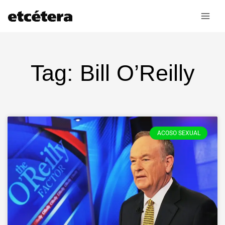
Ir
al
contenido
Tag: Bill O’Reilly
ACOSO SEXUAL