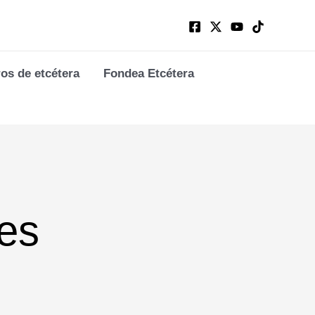
ros de etcétera
Fondea Etcétera
tes