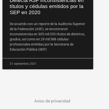
Detecta ASF inconsistencias en
títulos y cédulas emitidos por la
SEP en 2020
De acuerdo con un reporte de la Auditoría Superior
de la Federación (ASF), se encontraron
inconsistencias en 305 mil 333 títulos de distintos,
grados, así como en 29 mil 588 cédulas
profesionales emitidas por la Secretaría de
Educación Pública (SEP)
21 septiembre, 2021
Aviso de privacidad