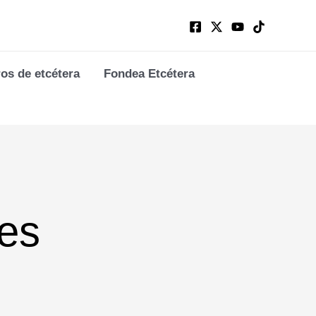
ros de etcétera
Fondea Etcétera
les