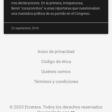
tres declaraciones. En la primera, irrespetuosa,
llamó “corazoncitos” a unas reporteras que cuestionaban
una maniobra política de su partido en el Congreso.
23 septiembre, 2018
Aviso de privacidad
Código de ética
Quiénes somos
Términos y condiciones
© 2025 Etcetera. Todos los derechos reservados