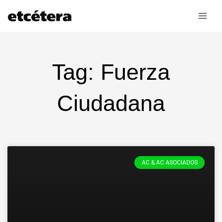
Ir
al
contenido
Tag: Fuerza
Ciudadana
AC & AC ASOCIADOS