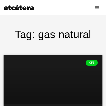
Ir
al
contenido
Tag: gas natural
CFE