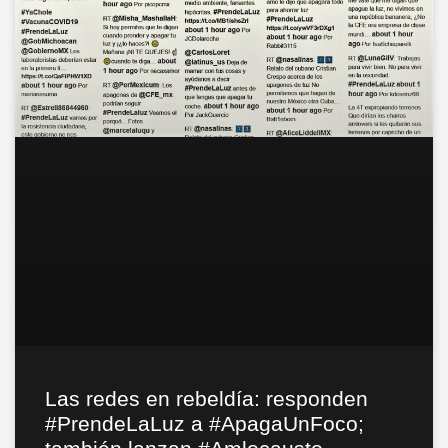
Las redes en rebeldía: responden
#PrendeLaLuz a #ApagaUnFoco;