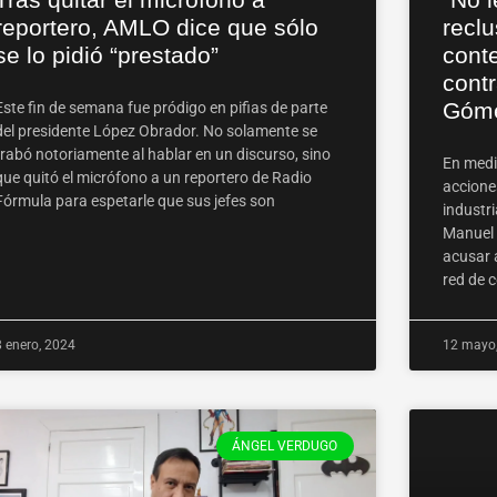
reclu
reportero, AMLO dice que sólo
cont
se lo pidió “prestado”
cont
Góme
Este fin de semana fue pródigo en pifias de parte
del presidente López Obrador. No solamente se
trabó notoriamente al hablar en un discurso, sino
En medi
que quitó el micrófono a un reportero de Radio
accione
Fórmula para espetarle que sus jefes son
industri
Manuel 
acusar 
red de 
8 enero, 2024
12 mayo
ÁNGEL VERDUGO