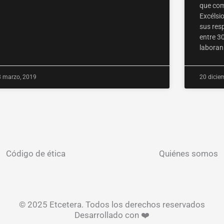
que com
Excélsio
sus resp
entre 30
laboran 
8 marzo, 2019
20 dicie
Código de ética
Quiénes somos
© 2025 Etcetera. Todos los derechos reservados
Desarrollado con ❤️