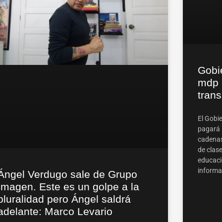
Gobi
mdp a
tran
El Gobi
pagará 
cadenas
de clase
educaci
informa
Ángel Verdugo sale de Grupo
Imagen. Este es un golpe a la
pluralidad pero Ángel saldrá
adelante: Marco Levario