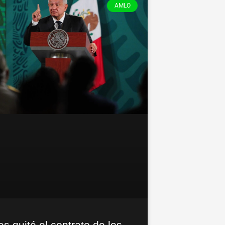
AMLO
es quité el contrato de los