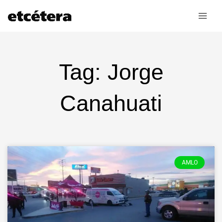
Ir
al
contenido
Tag: Jorge
Canahuati
AMLO