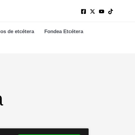
ros de etcétera
Fondea Etcétera
a