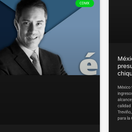
CDMX
Méxi
pres
chiqu
México 
ingresos
alcance 
calidad 
Treviño,
para la