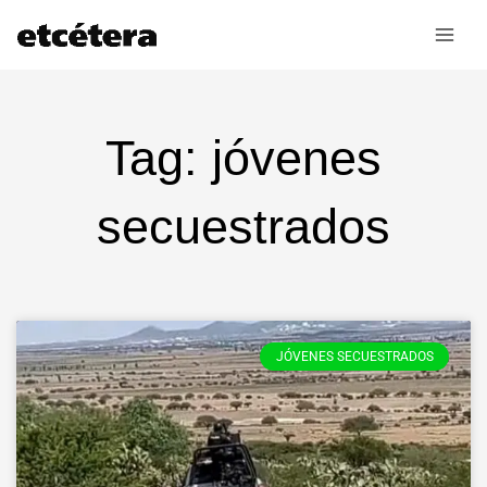
Ir
al
contenido
Tag: jóvenes
secuestrados
JÓVENES SECUESTRADOS