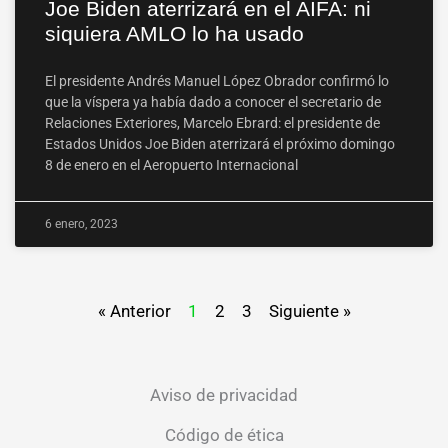
Joe Biden aterrizará en el AIFA: ni
siquiera AMLO lo ha usado
El presidente Andrés Manuel López Obrador confirmó lo
que la víspera ya había dado a conocer el secretario de
Relaciones Exteriores, Marcelo Ebrard: el presidente de
Estados Unidos Joe Biden aterrizará el próximo domingo
8 de enero en el Aeropuerto Internacional
6 enero, 2023
« Anterior
1
2
3
Siguiente »
Aviso de privacidad
Código de ética