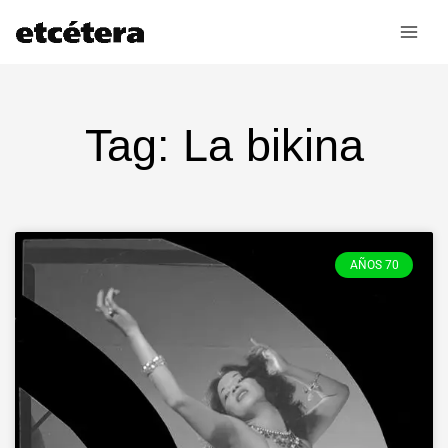
Ir
al
contenido
Tag: La bikina
AÑOS 70