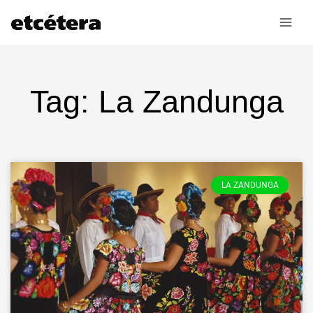
Ir
al
contenido
Tag: La Zandunga
LA ZANDUNGA