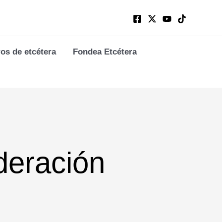
ros de etcétera
Fondea Etcétera
deración