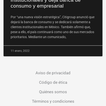
consumo y empresarial
Por “una nueva visión estratégica”, Citigroup anunció que
dejará la banca de consumo y se dedicará solamente a
clientes institucionales en México. También afirmó que,
pese a ello, el país continuará como uno de sus mercados
prioritarios. Mediante un comunicado,
11 enero, 2022
Aviso de privacidad
Código de ética
Quiénes somos
Términos y condiciones