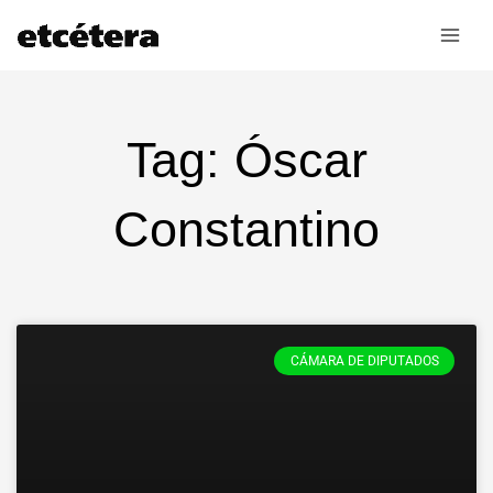
Ir
al
contenido
Tag: Óscar
Constantino
CÁMARA DE DIPUTADOS