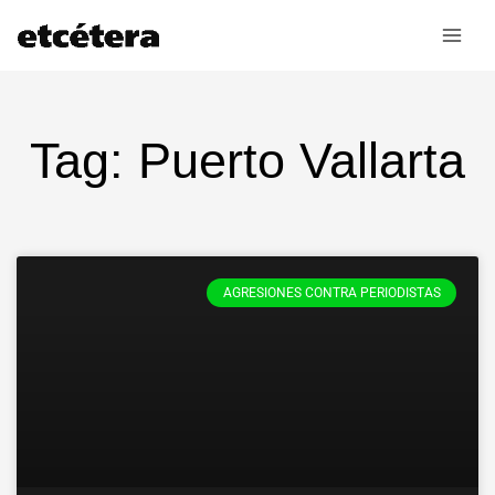
Ir
al
contenido
Tag: Puerto Vallarta
AGRESIONES CONTRA PERIODISTAS