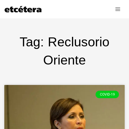
Ir
al
contenido
Tag: Reclusorio
Oriente
COVID-19