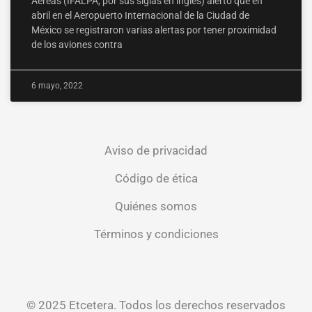
Aé­reas (IFALPA, por sus siglas en inglés) alertó que en
abril en el Aeropuerto Internacional de la Ciudad de
México se re­gistraron varias alertas por tener proximidad
de los aviones contra
6 mayo, 2022
Aviso de privacidad
Código de ética
Quiénes somos
Términos y condiciones
© 2025 Etcetera. Todos los derechos reservados