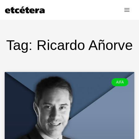
Ir
al
contenido
Tag: Ricardo Añorve
AIFA