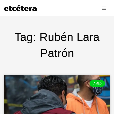
Ir
al
contenido
Tag: Rubén Lara
Patrón
AMLO