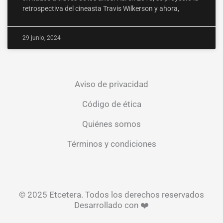
retrospectiva del cineasta Travis Wilkerson y ahora,
29 junio, 2024
Aviso de privacidad
Código de ética
Quiénes somos
Términos y condiciones
© 2025 Etcetera. Todos los derechos reservados
Desarrollado con ❤️