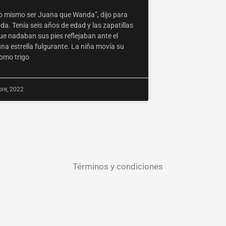
lo mismo ser Juana que Wanda”, dijo para
a. Tenía seis años de edad y las zapatillas
ue nadaban sus pies reflejaban ante el
na estrella fulgurante. La niña movía su
como trigo
bre, 2022
Términos y condiciones