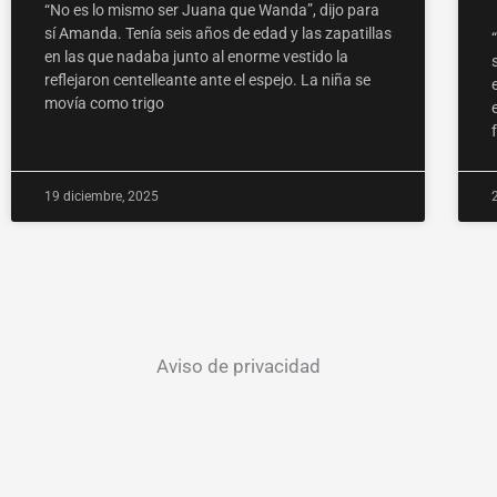
“No es lo mismo ser Juana que Wanda”, dijo para
sí Amanda. Tenía seis años de edad y las zapatillas
en las que nadaba junto al enorme vestido la
reflejaron centelleante ante el espejo. La niña se
movía como trigo
19 diciembre, 2025
Aviso de privacidad