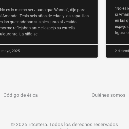
“No es 
“No es lo mismo ser Juana que Wanda”, dijo para
sí Amand
sí Amanda. Tenía seis años de edad y las zapatillas
en las q
en las que nadaban sus pies junto al vestido
espejo u
enorme reflejaban ante el espejo su estrella
figura 
fulgurante. La niña se
2 mayo, 2025
2 diciem
Código de ética
Quiénes somos
© 2025 Etcetera. Todos los derechos reservados