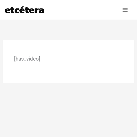
Ir
al
contenido
[has_video]