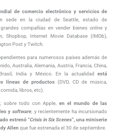
ndial de comercio electrónico y servicios de
on sede en la ciudad de Seattle, estado de
s grandes compañías en vender bienes
online
y
m, Shopbop, Internet Movie Database (IMDb),
gton Post y Twitch.
dependientes para numerosos países además de
o, Australia, Alemania, Austria, Francia, China,
 Brasil, India y México. En la actualidad
está
tes líneas de productos
(DVD, CD de música,
comida, libros, etc).
, sobre todo con Apple,
en el mundo de las
ideo y
software
; y recientemente ha incursionado
sado estrenó “
Crisis in Six Scenes
“, una miniserie
ody Allen
que fue estrenada el 30 de septiembre.