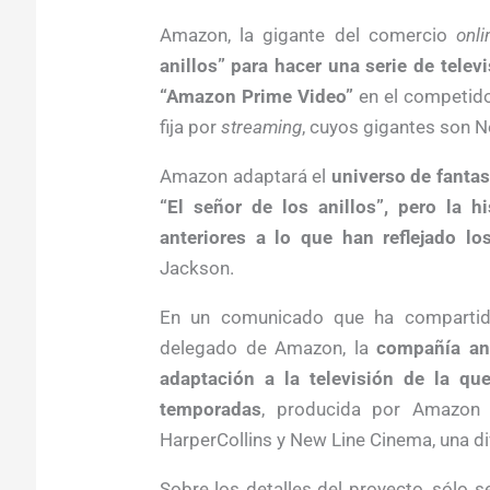
Amazon, la gigante del comercio
onli
anillos” para hacer una serie de televi
“Amazon Prime Video”
en el competido
fija por
streaming
, cuyos gigantes son N
Amazon adaptará el
universo de fantas
“El señor de los anillos”, pero la h
anteriores a lo que han reflejado los
Jackson.
En un comunicado que ha compartido
delegado de Amazon, la
compañía anu
adaptación a la televisión de la q
temporadas
, producida por Amazon 
HarperCollins y New Line Cinema, una di
Sobre los detalles del proyecto, sólo 