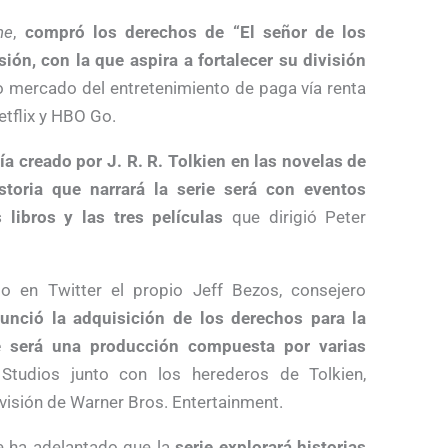
ne
,
compró los derechos de “El señor de los
sión, con la que aspira a fortalecer su división
 mercado del entretenimiento de paga vía renta
etflix y HBO Go.
ía creado por J. R. R. Tolkien en las novelas de
istoria que narrará la serie será con eventos
 libros y las tres películas
que dirigió Peter
 en Twitter el propio Jeff Bezos, consejero
nció la adquisición de los derechos para la
ue será una producción compuesta por varias
Studios junto con los herederos de Tolkien,
visión de Warner Bros. Entertainment.
se ha adelantado que la
serie explorará historias