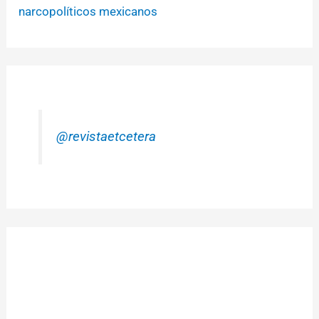
narcopolíticos mexicanos
@revistaetcetera