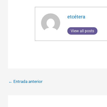
etcétera
View all posts
←
Entrada anterior