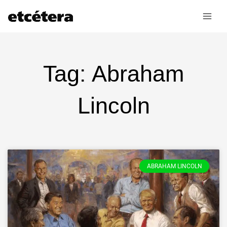
Ir
al
contenido
Tag: Abraham
Lincoln
ABRAHAM LINCOLN