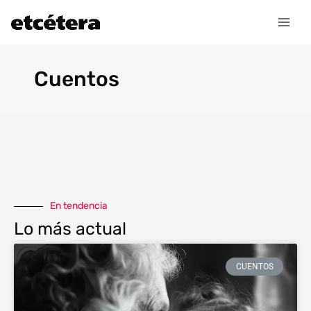
Ir
al
contenido
Cuentos
En tendencia
Lo más actual
CUENTOS