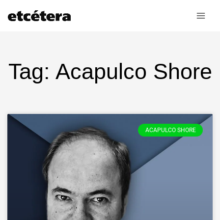
Ir
al
contenido
Tag: Acapulco Shore
ACAPULCO SHORE