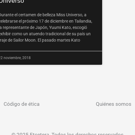
Universo
Durante el certamen de belleza Miss Universo, a
celebrarse el próximo 17 de diciembre en Tailandia,
la representante de Japón, Yuumi Kato, escogió
exhibir como un atuendo tradicional de su país un
traje de Sailor Moon. El pasado martes Kato
22 noviembre, 2018
Código de ética
Quiénes somos
© 2025 Etcetera. Todos los derechos reservados