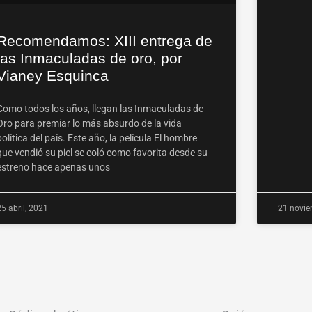
Recomendamos: XIII entrega de
las Inmaculadas de oro, por
Vianey Esquinca
Como todos los años, llegan las Inmaculadas de
Oro para premiar lo más absurdo de la vida
política del país. Este año, la película El hombre
que vendió su piel se coló como favorita desde su
estreno hace apenas unos
25 abril, 2021
21 novie