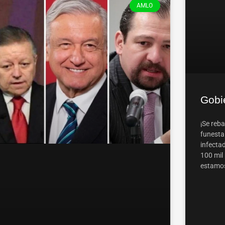
AMLO
Gobi
¡Se reba
funesta
infectad
100 mil 
estamos