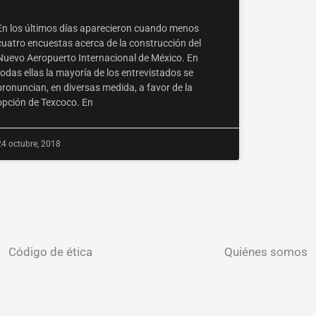
En los últimos días aparecieron cuando menos
cuatro encuestas acerca de la construcción del
Nuevo Aeropuerto Internacional de México. En
todas ellas la mayoría de los entrevistados se
pronuncian, en diversas medida, a favor de la
opción de Texcoco. En
24 octubre, 2018
Código de ética
Quiénes somos