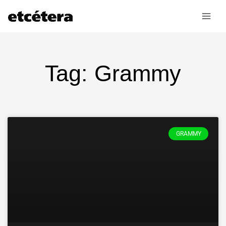
Ir
al
contenido
Tag: Grammy
GRAMMY