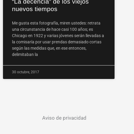
“La decencia” de los viejos
nuevos tiempos
Me gusta esta fotografía, miren ustedes: retrata
una circunstancia de hace casi 100 años; es
Chicago en 1922 y varias jóvenes serán llevadas a
la comisaría por usar prendas demasiado cortas
según las medidas que, en ese entonces,
delimitaban la
30 octubre, 2017
Aviso de privacidad