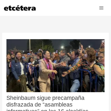
Ir
al
contenido
Sheinbaum sigue precampaña
disfrazada de “asambleas