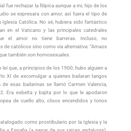
al fue rechazar la filípica aunque a mí, hijo de los
dio se expresara con amor, así fuera el tipo de
Iglesia Católica. No sé, hubiera sido fantástico
 en el Vaticano y las principales catedrales
ue el amor no tiene barreras. Incluso, no
 de católicos sino como vía alternativa: “Amaos
s que también son homosexuales.
leí que, a principios de los 1900, hubo alguien a
ío XI de excomulgar a quienes bailaran tangos
 de esas bailarinas se llamó Carmen Valencia,
82. Era esbelta y bajita por lo que le apodaron
ropea de cuello alto, clisos encendidos y tonos
catalogado como prostibulario por la Iglesia y la
alia y España (a pesar de sus raíces andaluzas).