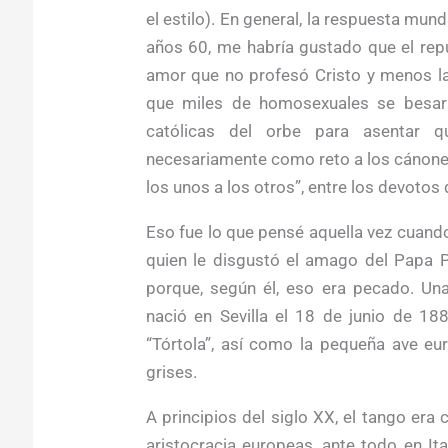
el estilo). En general, la respuesta mundi
años 60, me habría gustado que el repu
amor que no profesó Cristo y menos la 
que miles de homosexuales se besaran
católicas del orbe para asentar q
necesariamente como reto a los cánones
los unos a los otros”, entre los devoto
Eso fue lo que pensé aquella vez cuando 
quien le disgustó el amago del Papa P
porque, según él, eso era pecado. Una
nació en Sevilla el 18 de junio de 18
“Tórtola”, así como la pequeña ave eu
grises.
A principios del siglo XX, el tango era 
aristocracia europeas, ante todo en It