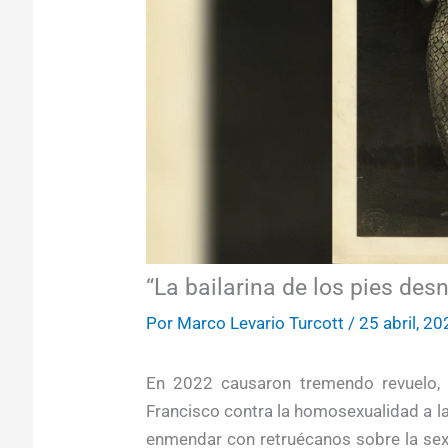
“La bailarina de los pies des
Por
Marco Levario Turcott
/
25 abril, 2
En 2022 causaron tremendo revuelo, 
Francisco contra la homosexualidad a 
enmendar con retruécanos sobre la sex