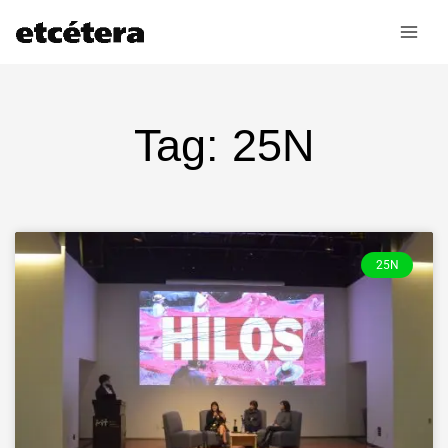
Ir
al
contenido
Tag: 25N
25N