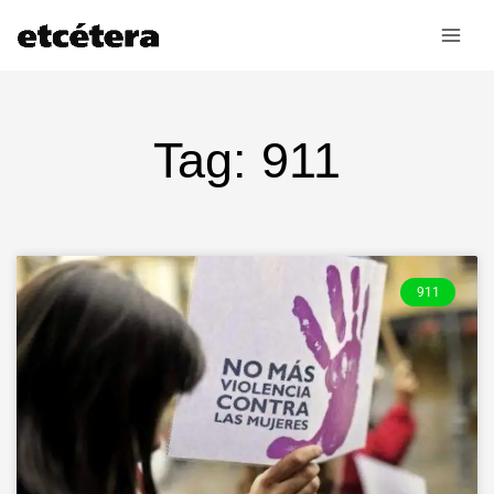
Ir
al
contenido
Tag: 911
911