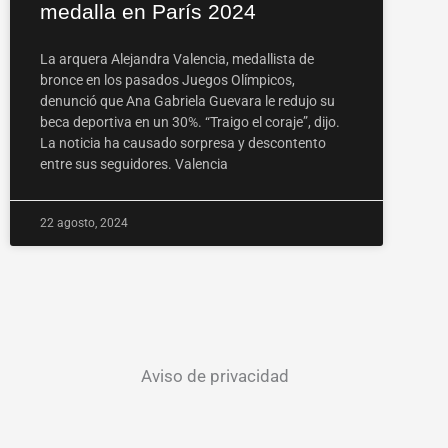
medalla en París 2024
La arquera Alejandra Valencia, medallista de
bronce en los pasados Juegos Olímpicos,
denunció que Ana Gabriela Guevara le redujo su
beca deportiva en un 30%. “Traigo el coraje”, dijo.
La noticia ha causado sorpresa y descontento
entre sus seguidores. Valencia
22 agosto, 2024
Aviso de privacidad