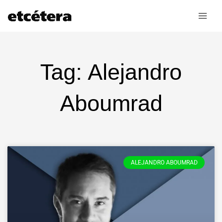
Ir
al
contenido
Tag: Alejandro
Aboumrad
ALEJANDRO ABOUMRAD