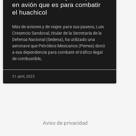
en avión que es para combatir
el huachicol
Más de aviones y de viajes: para sus paseos, Luis
Cresencio Sandoval, titular de la Secretaría de la
Defensa Nacional (Sedena), ha utilizado una
aeronave que Petróleos Mexicanos (Pemex) donó
a esa dependencia para combatir el tráfico ilegal
de combustible,
21 abril, 2023
Aviso de privacidad