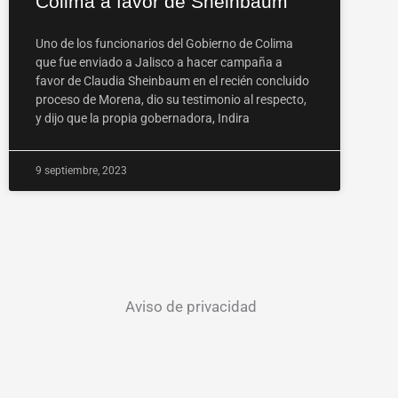
Colima a favor de Sheinbaum
Uno de los funcionarios del Gobierno de Colima
que fue enviado a Jalisco a hacer campaña a
favor de Claudia Sheinbaum en el recién concluido
proceso de Morena, dio su testimonio al respecto,
y dijo que la propia gobernadora, Indira
9 septiembre, 2023
Aviso de privacidad