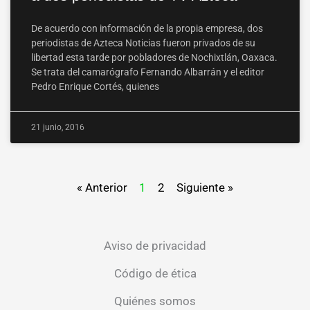
De acuerdo con información de la propia empresa, dos
periodistas de Azteca Noticias fueron privados de su
libertad esta tarde por pobladores de Nochixtlán, Oaxaca.
Se trata del camarógrafo Fernando Albarrán y el editor
Pedro Enrique Cortés, quienes
21 junio, 2016
« Anterior
1
2
Siguiente »
Aviso de privacidad
Código de ética
Quiénes somos