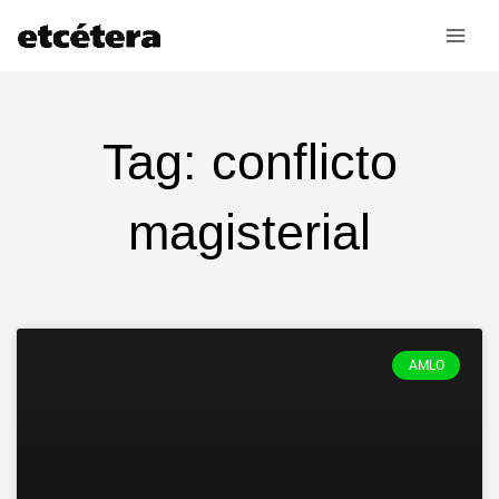
Ir
al
contenido
Tag: conflicto
magisterial
Page
Page
AMLO