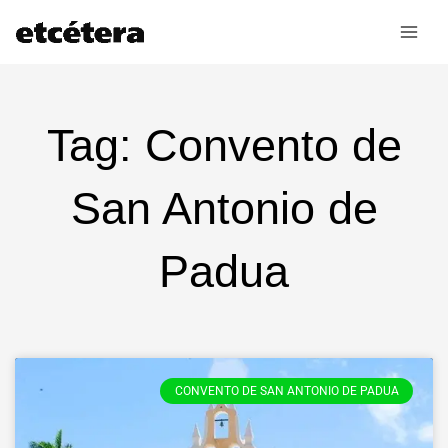
Ir
al
contenido
Tag: Convento de
San Antonio de
Padua
CONVENTO DE SAN ANTONIO DE PADUA