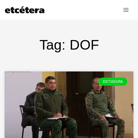
Ir
al
contenido
Tag: DOF
DICTADURA