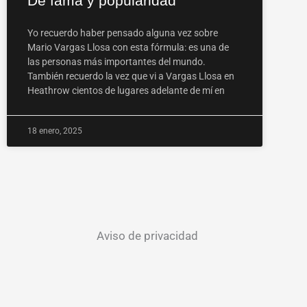
De fama y popularidad
Yo recuerdo haber pensado alguna vez sobre
Mario Vargas Llosa con esta fórmula: es una de
las personas más importantes del mundo.
También recuerdo la vez que vi a Vargas Llosa en
Heathrow cientos de lugares adelante de mí en
18 enero, 2025
Aviso de privacidad